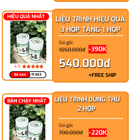
HIỆU QUẢ NHẤT
LIỆU TRÌNH HIỆU QUẢ
3 HỘP TẶNG 1 HỘP
Giá gốc
-390K
1050.000đ
540.000đ
4.9
+FREE SHIP
Đã bán
17.653
LIỆU TRÌNH DÙNG THỬ
BÁN CHẠY NHẤT
2 HỘP
Giá gốc
-220K
700.000đ