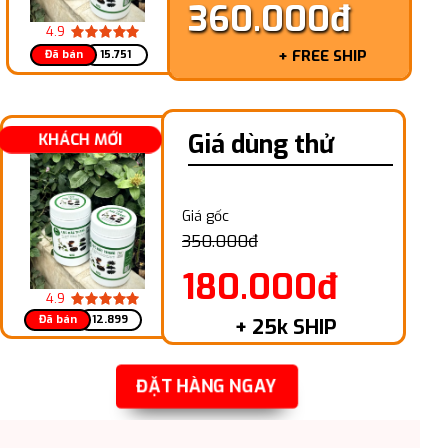
360.000đ
4.9
+ FREE SHIP
Đã bán
15.751
Giá dùng thử
KHÁCH MỚI
Giá gốc
350.000đ
180.000đ
4.9
Đã bán
12.899
+ 25k SHIP
ĐẶT HÀNG NGAY