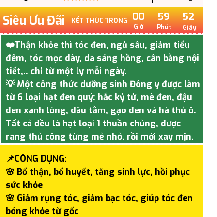
00
59
51
Siêu Ưu Đãi
KẾT THÚC TRONG
Giờ
Phút
Giây
❤️Thận khỏe thì tóc đen, ngủ sâu, giảm tiểu
đêm, tóc mọc dày, da sáng hồng, cân bằng nội
tiết,.. chỉ từ một ly mỗi ngày.
💡 Một công thức dưỡng sinh Đông y được làm
từ 6 loại hạt đen quý: hắc kỷ tử, mè đen, đậu
đen xanh lòng, dâu tằm, gạo đen và hà thủ ô.
Tất cả đều là hạt loại 1 thuần chủng, được
rang thủ công từng mẻ nhỏ, rồi mới xay mịn.
📌CÔNG DỤNG:
🌸 Bổ thận, bổ huyết, tăng sinh lực, hồi phục
sức khỏe
🌸 Giảm rụng tóc, giảm bạc tóc, giúp tóc đen
bóng khỏe từ gốc