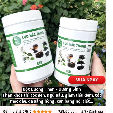
Nguyễn thu Huyền
Đã Đặt mua Liệu trình chuyên sâu 6 bịch 839k
15 phút trước
MUA NGAY
Bột Dưỡng Thận - Dưỡng Sinh
Thận khỏe thì tóc đen, ngủ sâu, giảm tiểu đêm, tóc
mọc dày, da sáng hồng, cân bằng nội tiết,..
Đánh giá: 5.0/5.0
7.3k
Đã bán
5.7k
Đánh giá