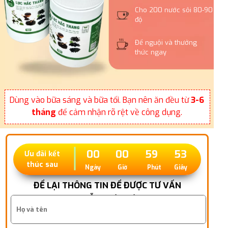
Cho 200 nước sôi 80-90
độ
Để nguội và thưởng
thức ngay
Dùng vào bữa sáng và bữa tối. Bạn nên ăn đều từ
3-6
tháng
để cảm nhận rõ rệt về công dụng.
00
00
59
52
Ưu đãi kết
thúc sau
Ngày
Giờ
Phút
Giây
ĐỂ LẠI THÔNG TIN ĐỂ ĐƯỢC TƯ VẤN
MIỄN PHÍ NHÉ