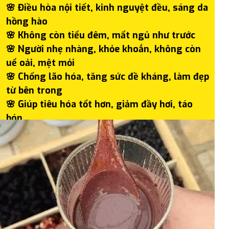
🌸 Điều hòa nội tiết, kinh nguyệt đều, sáng da
hồng hào
🌸 Không còn tiểu đêm, mất ngủ như trước
🌸 Người nhẹ nhàng, khỏe khoắn, không còn
uể oải, mệt mỏi
🌸 Chống lão hóa, tăng sức đề kháng, làm đẹp
từ bên trong
🌸 Giúp tiêu hóa tốt hơn, giảm đầy hơi, táo
bón