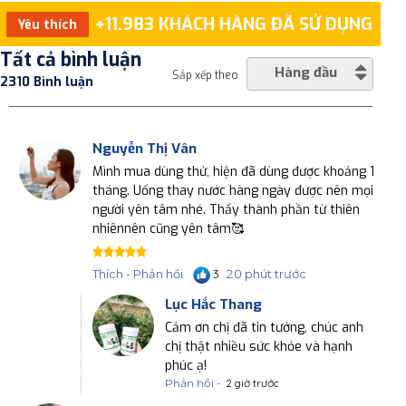
+11.983 KHÁCH HÀNG ĐÃ SỬ DỤNG
Yêu thích
Tất cả bình luận
Hàng đầu
Sắp xếp theo
2310 Bình luận
Nguyễn Thị Vân
Mình mua dùng thử, hiện đã dùng được khoảng 1
tháng. Uống thay nước hàng ngày được nên mọi
người yên tâm nhé. Thấy thành phần từ thiên
nhiênnên cũng yên tâm🥰
20 phút trước
Thích - Phản hồi
3
Lục Hắc Thang
Cảm ơn chị đã tin tưởng, chúc anh
chị thật nhiều sức khỏe và hạnh
phúc ạ!
Phản hồi -
2 giờ trước