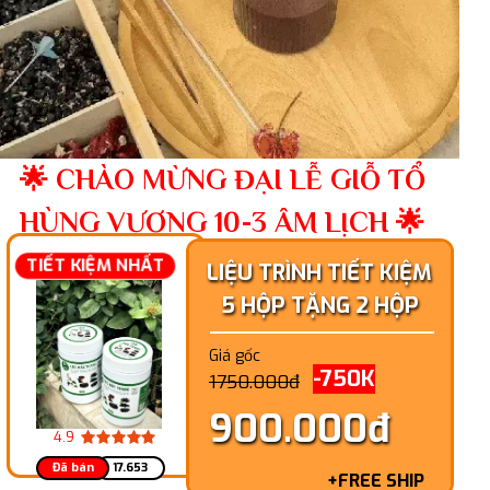
🌟 CHÀO MỪNG ĐẠI LỄ GIỖ TỔ
HÙNG VƯƠNG 10-3 ÂM LỊCH 🌟
TIẾT KIỆM NHẤT
LIỆU TRÌNH TIẾT KIỆM
5 HỘP TẶNG 2 HỘP
Giá gốc
-750K
1750.000đ
900.000đ
4.9
Đã bán
17.653
+FREE SHIP