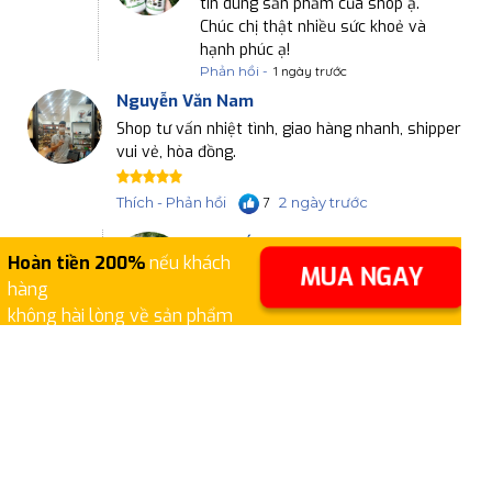
tin dùng sản phẩm của shop ạ.
Chúc chị thật nhiều sức khoẻ và
hạnh phúc ạ!
Phản hồi -
1 ngày trước
Nguyễn Văn Nam
Shop tư vấn nhiệt tình, giao hàng nhanh, shipper
vui vẻ, hòa đồng.
2 ngày trước
Thích - Phản hồi
7
Lục Hắc Thang
Hoàn tiền 200%
nếu khách
MUA NGAY
Dạ anh kiểm tra tin nhắn em đã
hàng
nhắn cho anh rồi đó ạ!
không hài lòng về sản phẩm
Phản hồi -
2 ngày trước
LIÊN HỆ VỚI CHÚNG TÔI