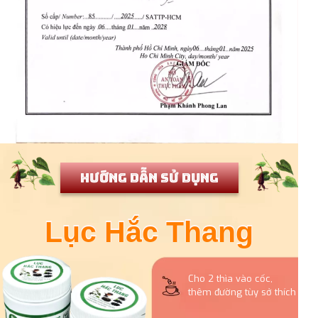
HƯỚNG DẪN SỬ DỤNG
Lục Hắc Thang
Lục Hắc Thang
Cho 2 thìa vào cốc,
thêm đường tùy sở thích